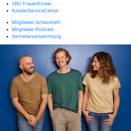
VBU FrauenPower
KundenServiceCenter
Mitglieder-Scheckheft
Mitglieder-Podcast
Vertreterversammlung