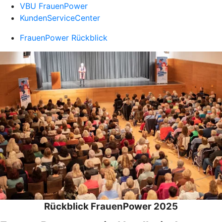
VBU FrauenPower
KundenServiceCenter
FrauenPower Rückblick
Rückblick FrauenPower 2025