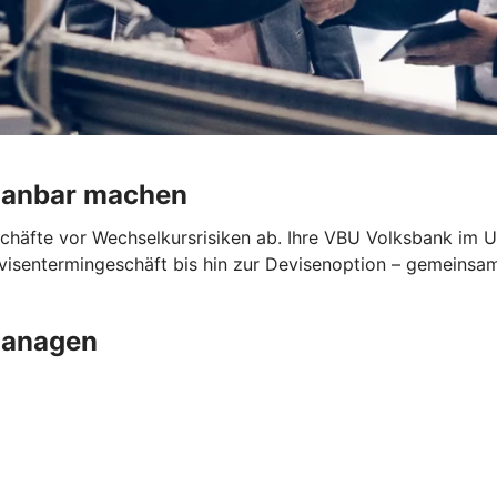
planbar machen
schäfte vor Wechselkursrisiken ab. Ihre VBU Volksbank im U
sentermingeschäft bis hin zur Devisenoption – gemeinsam f
managen